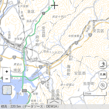
+
−
3 km
標高：
220.5m（データソース：DEM1A）