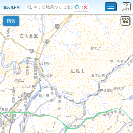
Toggle
重ねるHM
navigation
情報