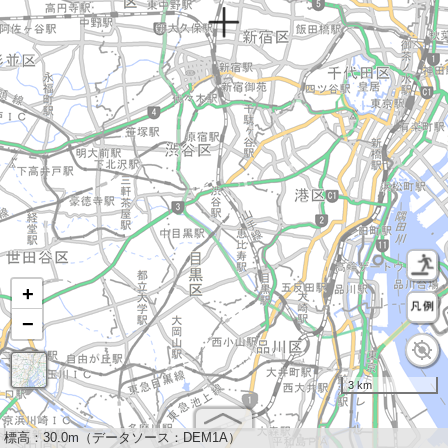
+
−
3 km
標高：
30.0m（データソース：DEM1A）