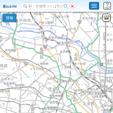
Toggle
重ねるHM
navigation
情報