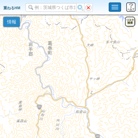
Toggle
重ねるHM
navigation
情報