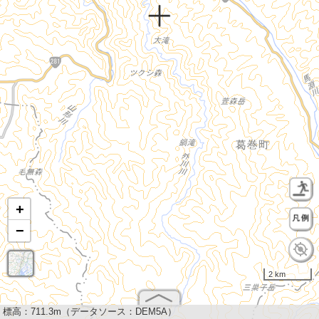
+
−
2 km
標高：
711.3m（データソース：DEM5A）