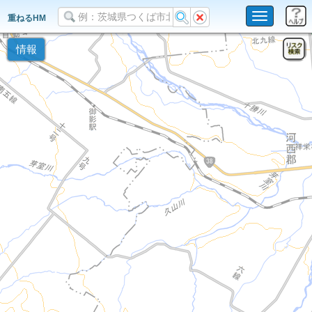
Toggle
重ねるHM
navigation
情報