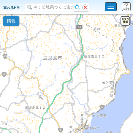
Toggle
重ねるHM
navigation
情報