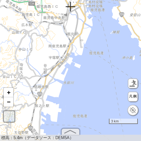
+
−
3 km
標高：
5.4m（データソース：DEM5A）