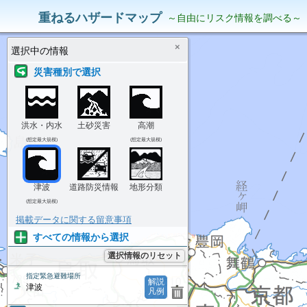
災害リスク情報
表示中の情報
重ねるハザードマップ
～自由にリスク情報を調べる～
×
選択中の情報
災害種別で選択
洪水・内水
土砂災害
高潮
(想定最大規模)
(想定最大規模)
津波
道路防災情報
地形分類
(想定最大規模)
掲載データに関する留意事項
すべての情報から選択
選択情報のリセット
指定緊急避難場所
解説
津波
凡例