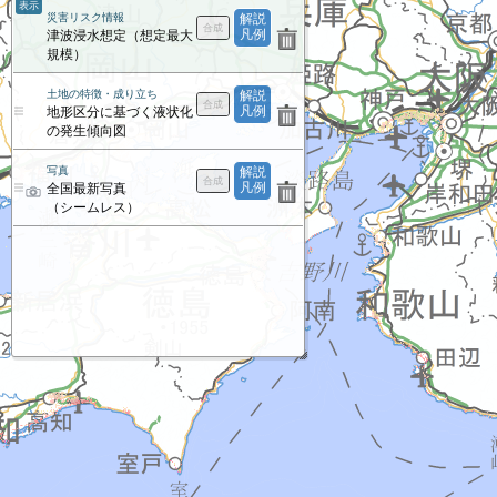
表示
災害リスク情報
解説
凡例
津波浸水想定（想定最大
規模）
土地の特徴・成り立ち
解説
凡例
地形区分に基づく液状化
の発生傾向図
写真
解説
凡例
全国最新写真
（シームレス）