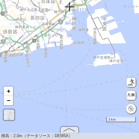
+
−
3 km
標高：
2.0m（データソース：DEM5A）