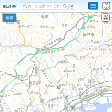
Toggle
重ねるHM
navigation
情報