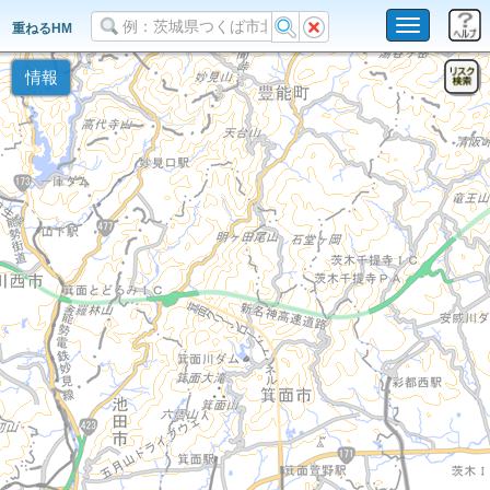
Toggle
重ねるHM
navigation
情報