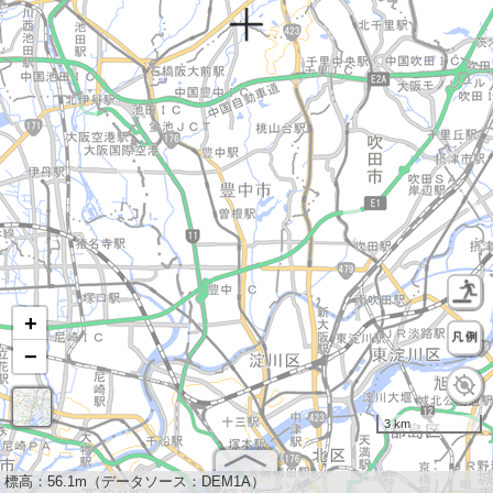
+
−
3 km
標高：
56.1m（データソース：DEM1A）