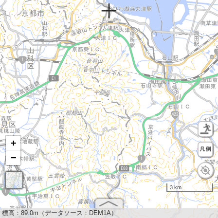
+
−
3 km
標高：
89.0m（データソース：DEM1A）