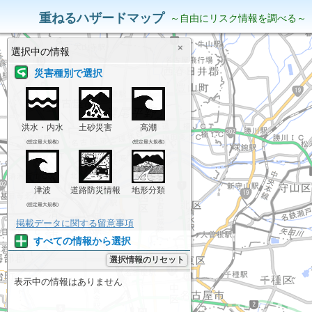
災害リスク情報
表示中の情報
重ねるハザードマップ
～自由にリスク情報を調べる～
×
選択中の情報
災害種別で選択
洪水・内水
土砂災害
高潮
(想定最大規模)
(想定最大規模)
津波
道路防災情報
地形分類
(想定最大規模)
掲載データに関する留意事項
すべての情報から選択
選択情報のリセット
表示中の情報はありません