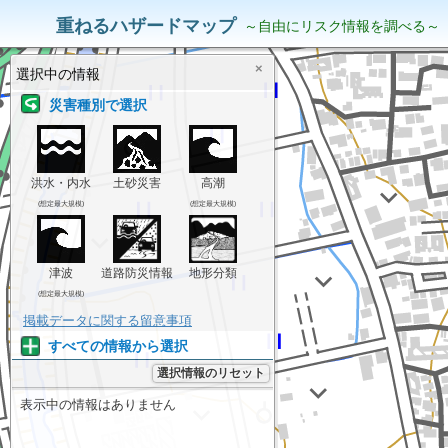
災害リスク情報
表示中の情報
重ねるハザードマップ
～自由にリスク情報を調べる～
×
選択中の情報
災害種別で選択
洪水・内水
土砂災害
高潮
(想定最大規模)
(想定最大規模)
津波
道路防災情報
地形分類
(想定最大規模)
掲載データに関する留意事項
すべての情報から選択
選択情報のリセット
表示中の情報はありません