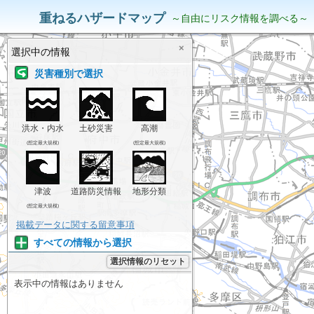
災害リスク情報
表示中の情報
重ねるハザードマップ
～自由にリスク情報を調べる～
×
選択中の情報
災害種別で選択
洪水・内水
土砂災害
高潮
(想定最大規模)
(想定最大規模)
津波
道路防災情報
地形分類
(想定最大規模)
掲載データに関する留意事項
すべての情報から選択
選択情報のリセット
表示中の情報はありません