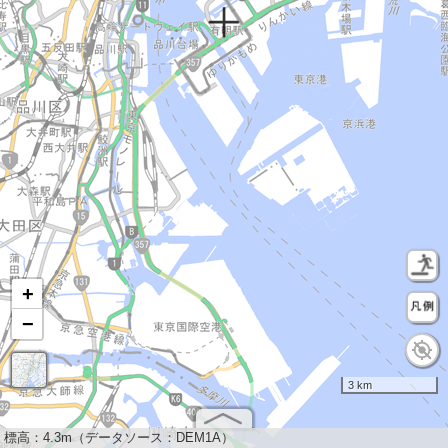
+
−
3 km
標高：
4.3m（データソース：DEM1A）