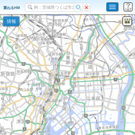
Toggle
重ねるHM
navigation
情報