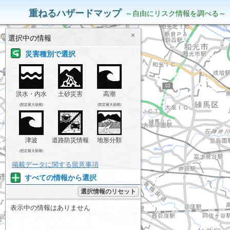
災害リスク情報
表示中の情報
重ねるハザードマップ
～自由にリスク情報を調べる～
×
選択中の情報
災害種別で選択
洪水・内水
土砂災害
高潮
(想定最大規模)
(想定最大規模)
津波
道路防災情報
地形分類
(想定最大規模)
掲載データに関する留意事項
すべての情報から選択
選択情報のリセット
表示中の情報はありません