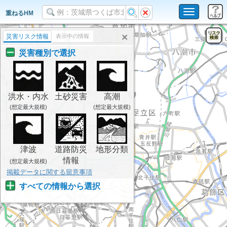
Toggle
重ねるHM
navigation
×
災害リスク情報
表示中の情報
災害種別で選択
洪水・内水
土砂災害
高潮
(想定最大規模)
(想定最大規模)
津波
道路防災
地形分類
情報
(想定最大規模)
掲載データに関する留意事項
すべての情報から選択