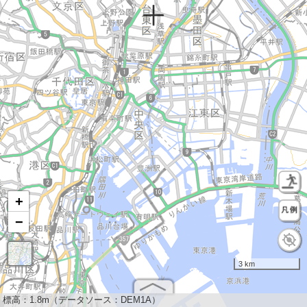
+
−
3 km
標高：
1.8m（データソース：DEM1A）