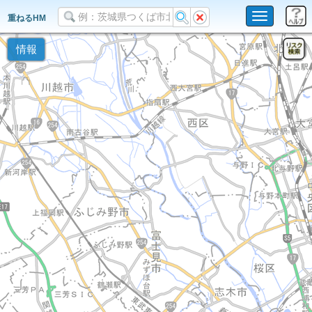
Toggle
重ねるHM
navigation
情報