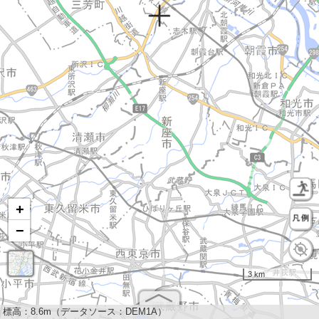
+
−
3 km
標高：
8.6m（データソース：DEM1A）