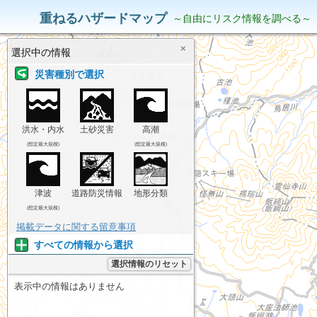
災害リスク情報
表示中の情報
重ねるハザードマップ
～自由にリスク情報を調べる～
×
選択中の情報
災害種別で選択
洪水・内水
土砂災害
高潮
(想定最大規模)
(想定最大規模)
津波
道路防災情報
地形分類
(想定最大規模)
掲載データに関する留意事項
すべての情報から選択
選択情報のリセット
表示中の情報はありません