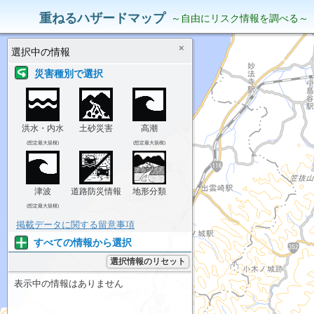
災害リスク情報
表示中の情報
重ねるハザードマップ
～自由にリスク情報を調べる～
×
選択中の情報
災害種別で選択
洪水・内水
土砂災害
高潮
(想定最大規模)
(想定最大規模)
津波
道路防災情報
地形分類
(想定最大規模)
掲載データに関する留意事項
すべての情報から選択
選択情報のリセット
表示中の情報はありません