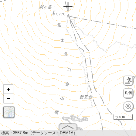
+
−
500 m
標高：
3557.8m（データソース：DEM1A）