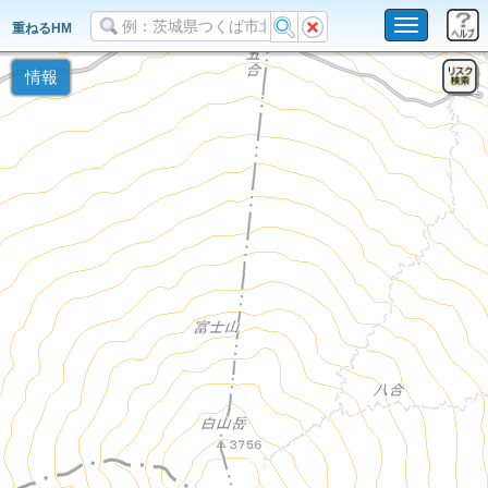
Toggle
重ねるHM
navigation
情報