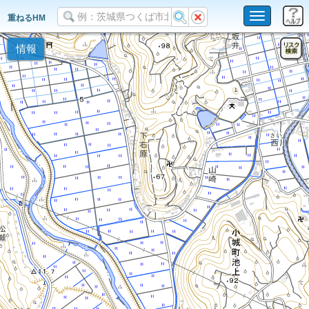
Toggle
重ねるHM
navigation
情報