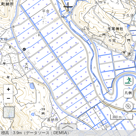
+
−
300 m
標高：
3.9m（データソース：DEM5A）