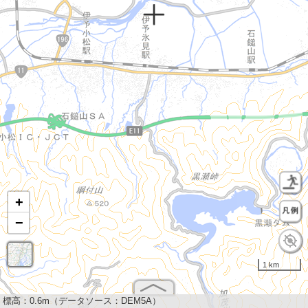
+
−
1 km
標高：
0.6m（データソース：DEM5A）