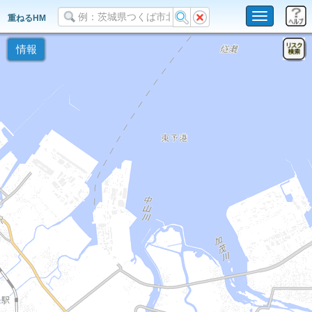
Toggle
重ねるHM
navigation
情報