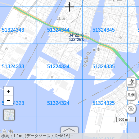
51324343
51324343
51324344
51324344
51324344
51324344
51324345
51324345
34°22 ′0 ″
132°26′0 ″
51324333
51324333
51324333
51324333
51324334
51324334
51324334
51324334
51324334
51324334
51324334
51324334
51324335
51324335
51324335
51324335
+
−
51324323
51324323
51324324
51324324
51324324
51324324
51324325
51324325
500 m
標高：
1.1m（データソース：DEM1A）