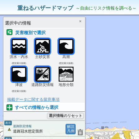
災害リスク情報
表示中の情報
重ねるハザードマップ
～自由にリスク情報を調べる～
×
選択中の情報
災害種別で選択
洪水・内水
土砂災害
高潮
(想定最大規模)
(想定最大規模)
津波
道路防災情報
地形分類
(想定最大規模)
掲載データに関する留意事項
すべての情報から選択
選択情報のリセット
表示
道路防災情報
解説
凡例
道路冠水想定箇所