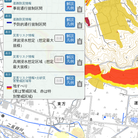
表示
道路防災情報
解説
凡例
事前通行規制区間
表示
道路防災情報
解説
凡例
予防的通行規制区間
表示
災害リスク情報
解説
凡例
津波浸水想定（想定最大
規模）
表示
災害リスク情報
解説
凡例
高潮浸水想定区域（想定
最大規模）
表示
災害リスク情報>土砂災
解説
害警戒区域等
凡例
地すべり
(黄は警戒区域、赤は特
別警戒区域)
表示
災害リスク情報>土砂災
解説
害警戒区域等
凡例
急傾斜地の崩壊
(黄は警戒区域、赤は特
別警戒区域)
表示
災害リスク情報>土砂災
解説