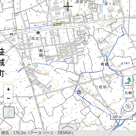
+
−
300 m
標高：
176.2m（データソース：DEM5A）