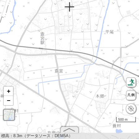
+
−
500 m
標高：
8.3m（データソース：DEM5A）