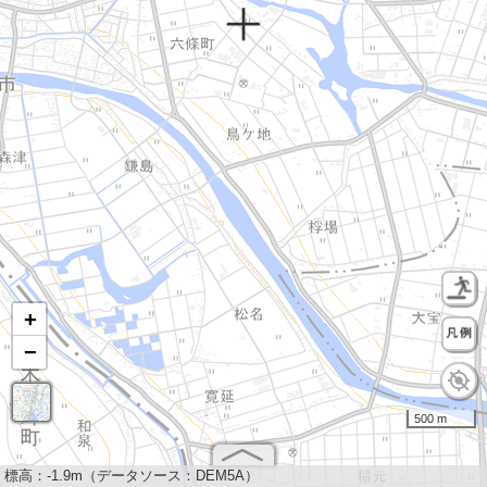
+
−
500 m
標高：
-1.9m（データソース：DEM5A）