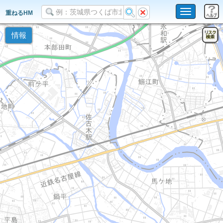
Toggle
重ねるHM
navigation
情報