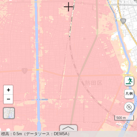
+
−
500 m
標高：
0.5m（データソース：DEM5A）