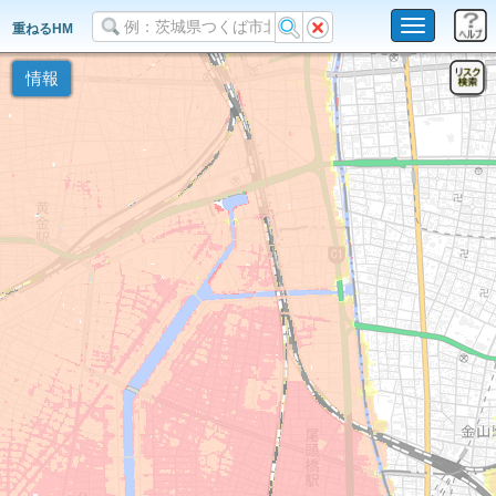
Toggle
重ねるHM
navigation
情報