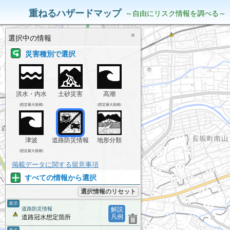
災害リスク情報
表示中の情報
重ねるハザードマップ
～自由にリスク情報を調べる～
×
選択中の情報
災害種別で選択
洪水・内水
土砂災害
高潮
(想定最大規模)
(想定最大規模)
津波
道路防災情報
地形分類
(想定最大規模)
掲載データに関する留意事項
すべての情報から選択
選択情報のリセット
表示
道路防災情報
解説
凡例
道路冠水想定箇所