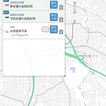
表示
道路防災情報
解説
凡例
事前通行規制区間
表示
道路防災情報
解説
凡例
予防的通行規制区間
写真
解説
凡例
全国最新写真
（シームレス）