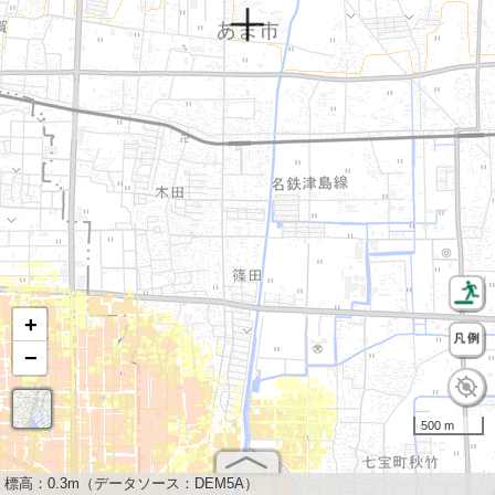
+
−
500 m
標高：
0.3m（データソース：DEM5A）