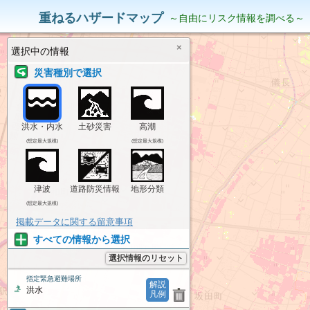
災害リスク情報
表示中の情報
重ねるハザードマップ
～自由にリスク情報を調べる～
×
選択中の情報
災害種別で選択
洪水・内水
土砂災害
高潮
(想定最大規模)
(想定最大規模)
津波
道路防災情報
地形分類
(想定最大規模)
掲載データに関する留意事項
すべての情報から選択
選択情報のリセット
指定緊急避難場所
解説
洪水
凡例