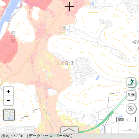
+
−
500 m
標高：
32.1m（データソース：DEM5A）