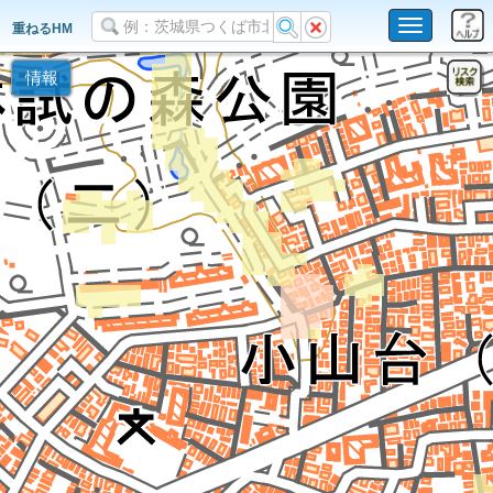
Toggle
重ねるHM
navigation
情報