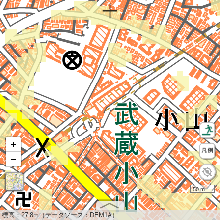
+
−
50 m
標高：
27.8m（データソース：DEM1A）