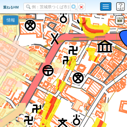
Toggle
重ねるHM
navigation
情報