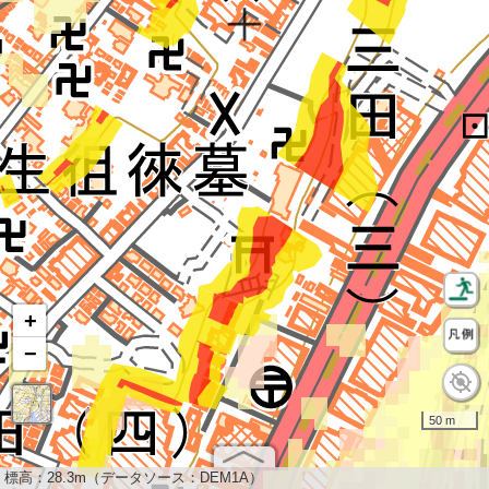
+
−
50 m
標高：
28.3m（データソース：DEM1A）