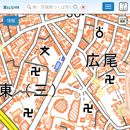
Toggle
重ねるHM
navigation
情報