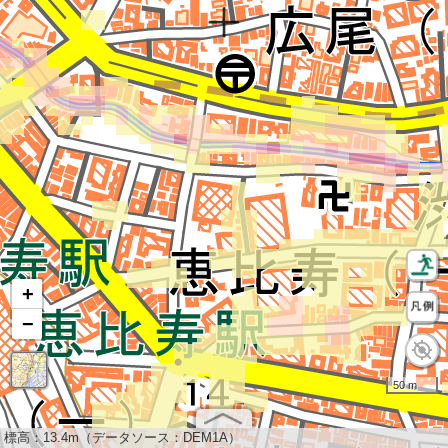
+
−
50 m
標高：
13.4m（データソース：DEM1A）