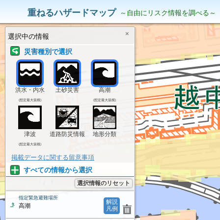
災害リスク情報
表示中の情報
重ねるハザードマップ
～自由にリスク情報を調べる～
×
選択中の情報
災害種別で選択
洪水・内水
土砂災害
高潮
(想定最大規模)
(想定最大規模)
津波
道路防災情報
地形分類
(想定最大規模)
掲載データに関する留意事項
すべての情報から選択
選択情報のリセット
指定緊急避難場所
解説
高潮
凡例