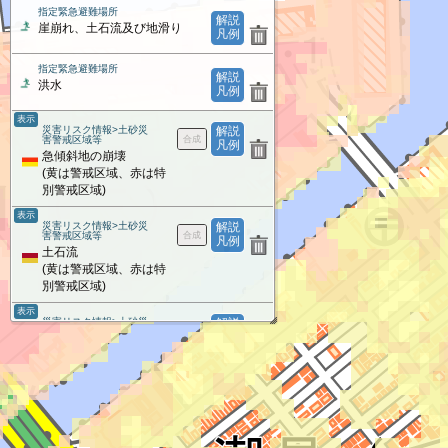
指定緊急避難場所
解説
崖崩れ、土石流及び地滑り
凡例
指定緊急避難場所
解説
洪水
凡例
表示
災害リスク情報>土砂災
解説
害警戒区域等
凡例
急傾斜地の崩壊
(黄は警戒区域、赤は特
別警戒区域)
表示
災害リスク情報>土砂災
解説
害警戒区域等
凡例
土石流
(黄は警戒区域、赤は特
別警戒区域)
表示
災害リスク情報>土砂災
解説
害警戒区域等
凡例
地すべり
(黄は警戒区域、赤は特
別警戒区域)
災害リスク情報
解説
凡例
雪崩危険箇所