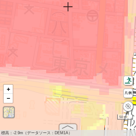
+
−
50 m
標高：
-2.9m（データソース：DEM1A）