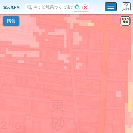
Toggle
重ねるHM
navigation
情報