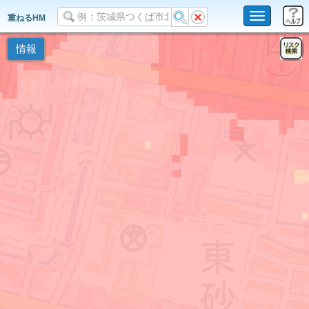
Toggle
重ねるHM
navigation
情報