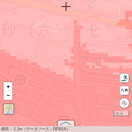
+
−
50 m
標高：
-1.1m（データソース：DEM1A）