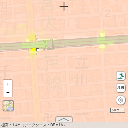
+
−
50 m
標高：
1.4m（データソース：DEM1A）