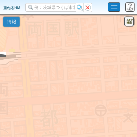
Toggle
重ねるHM
navigation
情報