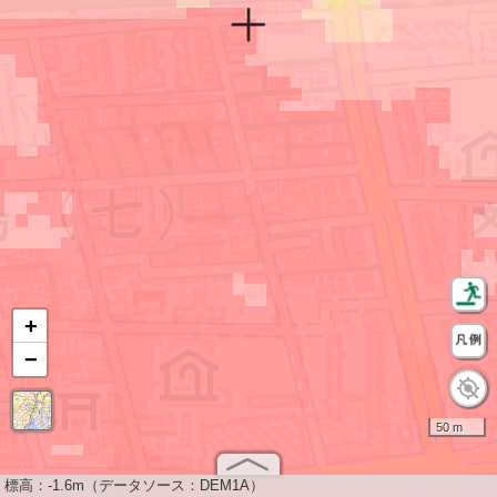
+
−
50 m
標高：
-1.6m（データソース：DEM1A）