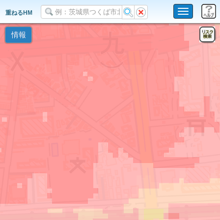
Toggle
重ねるHM
navigation
情報