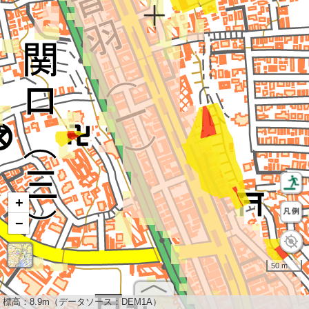
+
−
50 m
標高：
8.9m（データソース：DEM1A）