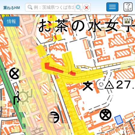
Toggle
重ねるHM
navigation
情報