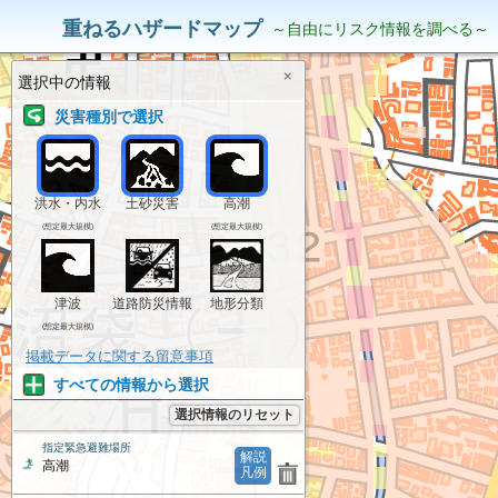
災害リスク情報
表示中の情報
重ねるハザードマップ
～自由にリスク情報を調べる～
×
選択中の情報
災害種別で選択
洪水・内水
土砂災害
高潮
(想定最大規模)
(想定最大規模)
津波
道路防災情報
地形分類
(想定最大規模)
掲載データに関する留意事項
すべての情報から選択
選択情報のリセット
指定緊急避難場所
解説
高潮
凡例