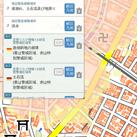
指定緊急避難場所
解説
崖崩れ、土石流及び地滑り
凡例
指定緊急避難場所
解説
洪水
凡例
表示
災害リスク情報>土砂災
解説
害警戒区域等
凡例
急傾斜地の崩壊
(黄は警戒区域、赤は特
別警戒区域)
表示
災害リスク情報>土砂災
解説
害警戒区域等
凡例
土石流
(黄は警戒区域、赤は特
別警戒区域)
表示
災害リスク情報>土砂災
解説
害警戒区域等
凡例
地すべり
(黄は警戒区域、赤は特
別警戒区域)
災害リスク情報
解説
凡例
雪崩危険箇所