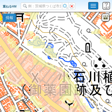
Toggle
重ねるHM
navigation
情報