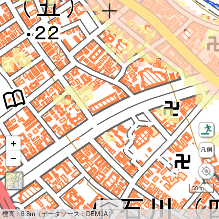
+
−
50 m
標高：
8.8m（データソース：DEM1A）