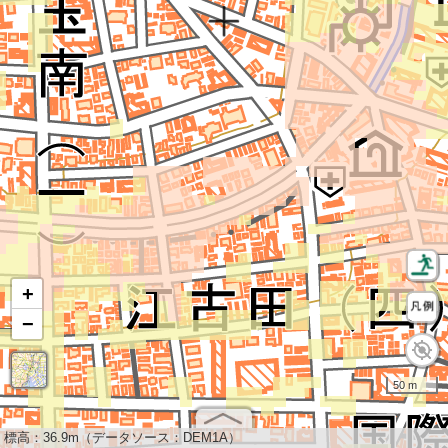
+
−
50 m
標高：
36.9m（データソース：DEM1A）