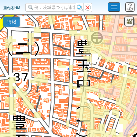
Toggle
重ねるHM
navigation
情報