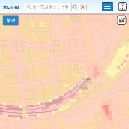
Toggle
重ねるHM
navigation
情報