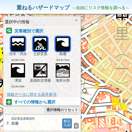
災害リスク情報
表示中の情報
重ねるハザードマップ
～自由にリスク情報を調べる～
×
選択中の情報
災害種別で選択
洪水・内水
土砂災害
高潮
(想定最大規模)
(想定最大規模)
津波
道路防災情報
地形分類
(想定最大規模)
掲載データに関する留意事項
すべての情報から選択
選択情報のリセット
指定緊急避難場所
解説
高潮
凡例