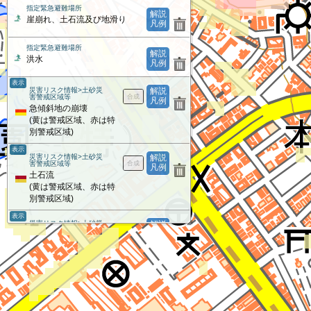
指定緊急避難場所
解説
崖崩れ、土石流及び地滑り
凡例
指定緊急避難場所
解説
洪水
凡例
表示
災害リスク情報>土砂災
解説
害警戒区域等
凡例
急傾斜地の崩壊
(黄は警戒区域、赤は特
別警戒区域)
表示
災害リスク情報>土砂災
解説
害警戒区域等
凡例
土石流
(黄は警戒区域、赤は特
別警戒区域)
表示
災害リスク情報>土砂災
解説
害警戒区域等
凡例
地すべり
(黄は警戒区域、赤は特
別警戒区域)
災害リスク情報
解説
凡例
雪崩危険箇所