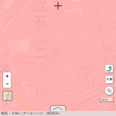
+
−
50 m
標高：
-0.8m（データソース：DEM1A）