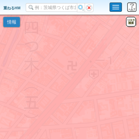
Toggle
重ねるHM
navigation
情報