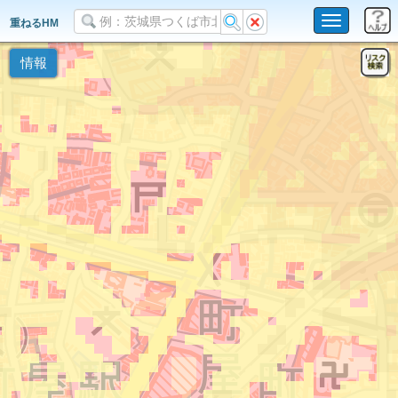
Toggle
重ねるHM
navigation
情報