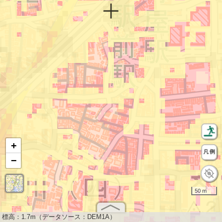
+
−
50 m
標高：
1.7m（データソース：DEM1A）