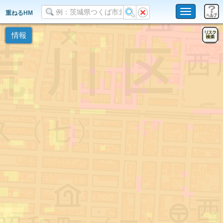
Toggle
重ねるHM
navigation
情報