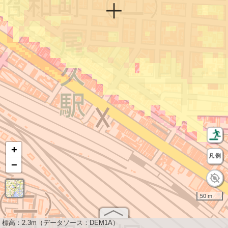
+
−
50 m
標高：
2.3m（データソース：DEM1A）