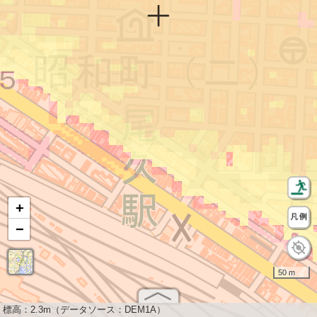
+
−
50 m
標高：
2.3m（データソース：DEM1A）