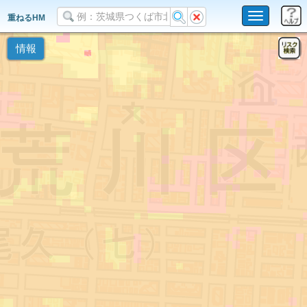
Toggle
重ねるHM
navigation
情報