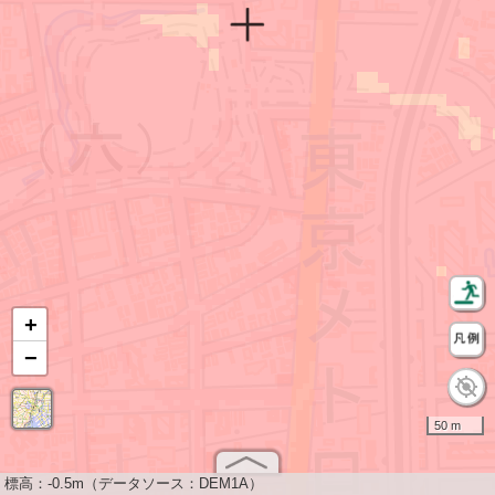
+
−
50 m
標高：
-0.5m（データソース：DEM1A）