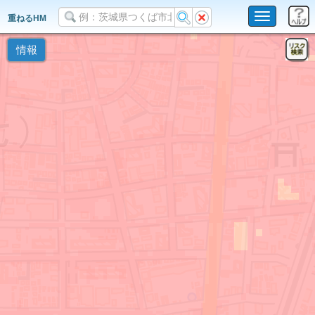
Toggle
重ねるHM
navigation
情報